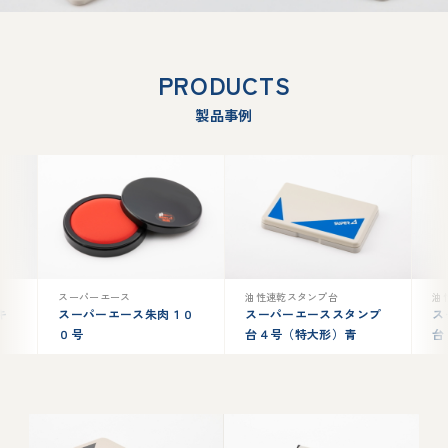
PRODUCTS
製品事例
スーパーエース
油性速乾スタンプ台
油
キ
スーパーエース朱肉１０
スーパーエーススタンプ
ス
０号
台４号（特大形）青
台